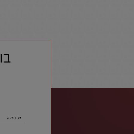
בו
שם מלא