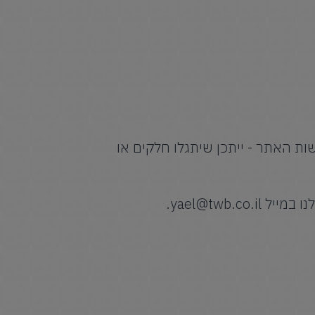
ות האתר - ייתכן שיתגלו חלקים או
נו במייל
yael@twb.co.il
.