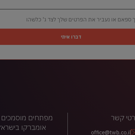
 ספאם או נעביר את הפרטים שלך לצד ג' כלשהו
דברו איתי
טי קשר
מפתחים מוסמכים 
אומברקו בישראל
office@twb.co.il