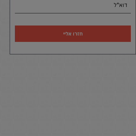
דוא"ל
חזרו אליי