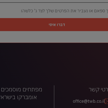
 ספאם או נעביר את הפרטים שלך לצד ג' כלשהו
דברו איתי
טי קשר
מפתחים מוסמכים 
אומברקו בישראל
office@twb.co.il