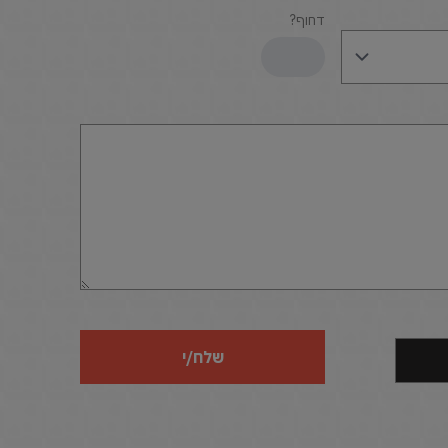
דחוף?
שלח/י