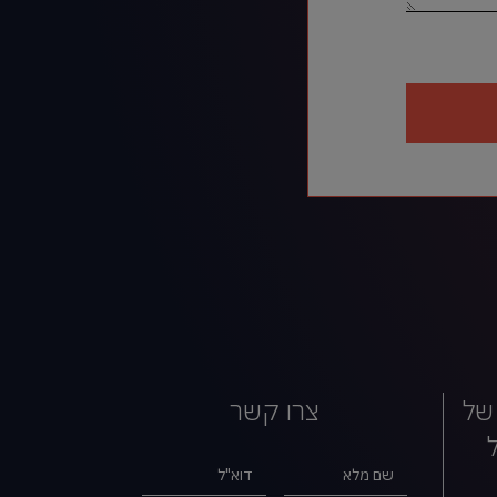
של
צרו קשר
שם מלא
דוא"ל